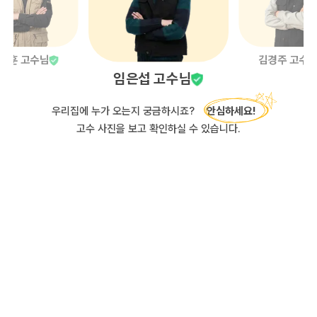
양훈
고수님
김경주
고수
임은섭
고수님
우리집에 누가 오는지 궁금하시죠?
안심하세요!
고수 사진을 보고 확인하실 수 있습니다.