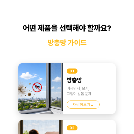
어떤 제품을 선택해야 할까요?
방충망 가이드
01
방충망
미세먼지, 모기,
고양이 발톱 문제
자세히보기
→
02