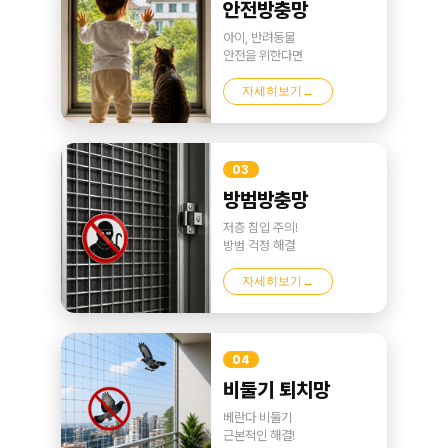
안전방충망
아이, 반려동물
안전을 위한다면
자세히보기
→
03
방범방충망
저층 침입 주의!
방범 걱정 해결
자세히보기
→
04
비둘기 퇴치망
베란다 비둘기
근본적인 해결!