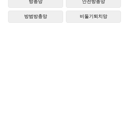
방충망
안전방충망
방범방충망
비둘기퇴치망