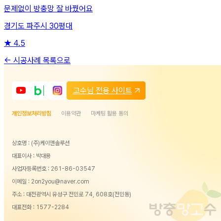
문제없이 방충망 잘 바꿨어요
경기도 파주시 30평대
★
4.5
← 시공사례 목록으로
고수님 전용 사이트
개인정보처리방침
이용약관
마케팅 활용 동의
상호명 : (주)케이앤솔루션
대표이사 : 박대용
사업자등록번호 : 261-86-03547
이메일 : 2on2you@naver.com
주소 : 대전광역시 유성구 전민로 74, 608호(전민동)
대표전화 :
1577-2284