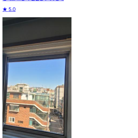
★
5.0