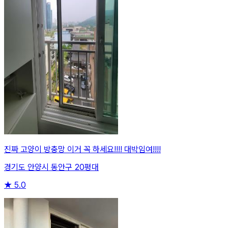
진짜 고양이 방충망 이거 꼭 하세요!!!! 대박임여!!!!
경기도 안양시 동안구 20평대
★
5.0