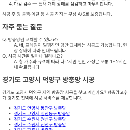
마감 검수 — 틈새·개폐 상태를 점검하고 마무리합니다.
시공 후 망 들뜸·이탈 등 시공 하자는 무상 A/S로 보증합니다.
자주 묻는 질문
Q.
방충망만 교체할 수 있나요?
A.
네, 프레임이 멀쩡하면 망만 교체하는 시공도 가능합니다. 현
장 상태에 따라 안내드립니다.
Q.
시공 시간은 얼마나 걸리나요?
A.
창 개수와 규격에 따라 다르지만 일반 가정은 보통 1~2시간
내 완료됩니다.
경기도 고양시 덕양구
방충망
시공
경기도 고양시 덕양구
지역
방충망
시공을 찾고 계신가요? 방충망고수
가
경기도
전역에 시공 서비스를 제공합니다.
경기도 안양시 동안구
방충망
경기도 고양시 일산동구
방충망
경기도 수원시 권선구
방충망
경기도 수원시 권선구
방충망