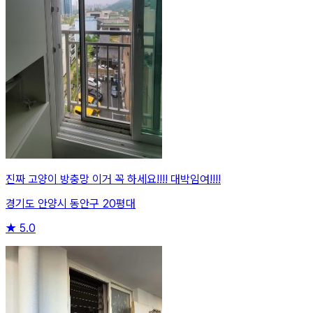
진짜 고양이 방충망 이거 꼭 하세요!!!! 대박임여!!!!
경기도 안양시 동안구 20평대
★
5.0