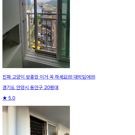
진짜 고양이 방충망 이거 꼭 하세요!!!! 대박임여!!!!
경기도 안양시 동안구 20평대
★
5.0