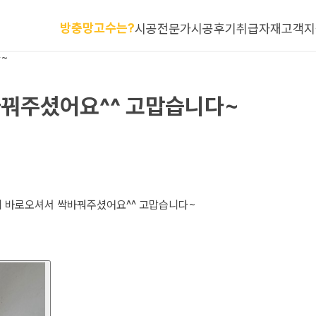
방충망고수는?
시공전문가
시공후기
취급자재
고객지
~
꿔주셨어요^^ 고맙습니다~
데 바로오셔서 싹바꿔주셨어요^^ 고맙습니다~