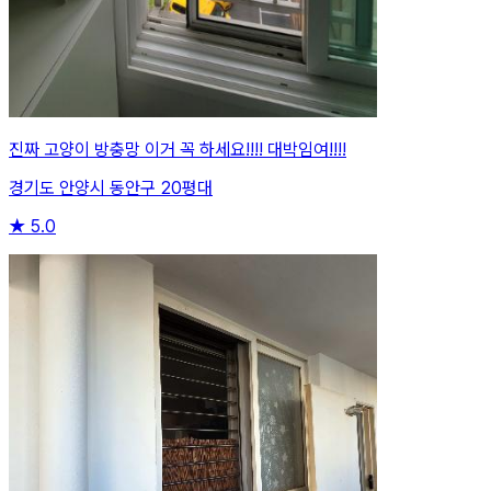
진짜 고양이 방충망 이거 꼭 하세요!!!! 대박임여!!!!
경기도 안양시 동안구 20평대
★
5.0