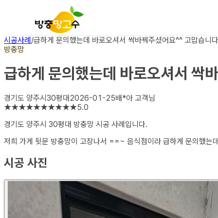
시공사례
/
급하게 문의했는데 바로오셔서 싹바꿔주셨어요^^ 고맙습니다
방충망
급하게 문의했는데 바로오셔서 싹바
경기도 양주시
30평대
2026-01-25
배*아
고객님
★
★
★
★
★
★
★
★
★
★
5.0
경기도 양주시 30평대 방충망
시공 사례입니다.
저희 가게 뒷문 방충망이 고장나서 ==~ 음식점이라 급하게 문의했는
시공 사진