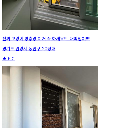
진짜 고양이 방충망 이거 꼭 하세요!!!! 대박임여!!!!
경기도 안양시 동안구 20평대
★
5.0