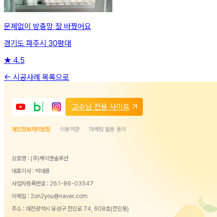
문제없이 방충망 잘 바꿨어요
경기도 파주시 30평대
★
4.5
← 시공사례 목록으로
고수님 전용 사이트
개인정보처리방침
이용약관
마케팅 활용 동의
상호명 : (주)케이앤솔루션
대표이사 : 박대용
사업자등록번호 : 261-86-03547
이메일 : 2on2you@naver.com
주소 : 대전광역시 유성구 전민로 74, 608호(전민동)