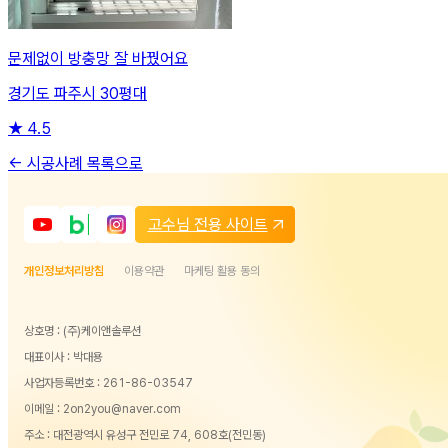
문제없이 방충망 잘 바꿨어요
경기도 파주시 30평대
★
4.5
← 시공사례 목록으로
고수님 전용 사이트
개인정보처리방침
이용약관
마케팅 활용 동의
상호명 : (주)케이앤솔루션
대표이사 : 박대용
사업자등록번호 : 261-86-03547
이메일 : 2on2you@naver.com
주소 : 대전광역시 유성구 전민로 74, 608호(전민동)