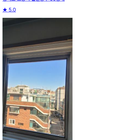
★
5.0