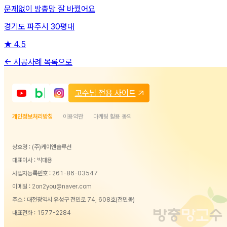
문제없이 방충망 잘 바꿨어요
경기도 파주시 30평대
★
4.5
← 시공사례 목록으로
고수님 전용 사이트
개인정보처리방침
이용약관
마케팅 활용 동의
상호명 : (주)케이앤솔루션
대표이사 : 박대용
사업자등록번호 : 261-86-03547
이메일 : 2on2you@naver.com
주소 : 대전광역시 유성구 전민로 74, 608호(전민동)
대표전화 :
1577-2284