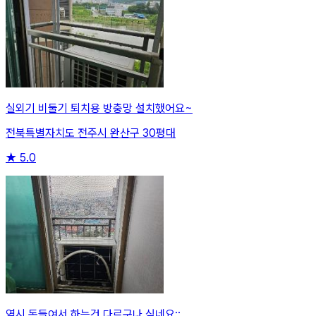
실외기 비둘기 퇴치용 방충망 설치했어요~
전북특별자치도 전주시 완산구 30평대
★
5.0
역시 돈들여서 하는건 다르구나 싶네요;;