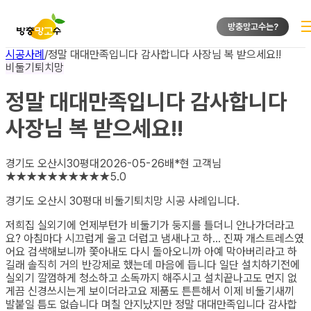
방충망고수는?
시공사례
/
정말 대대만족입니다 감사합니다 사장님 복 받으세요!!
비둘기퇴치망
정말 대대만족입니다 감사합니다
사장님 복 받으세요!!
경기도 오산시
30평대
2026-05-26
배*현
고객님
★
★
★
★
★
★
★
★
★
★
5.0
경기도 오산시 30평대 비둘기퇴치망
시공 사례입니다.
저희집 실외기에 언제부턴가 비둘기가 둥지를 틀더니 안나가더라고
요? 아침마다 시끄럽게 울고 더럽고 냄새나고 하... 진짜 개스트레스였
어요 검색해보니까 쫓아내도 다시 돌아오니까 아예 막아버리라고 하
길래 솔직히 거의 반강제로 했는데 마음에 듭니다 일단 설치하기전에
실외기 깔껌하게 청소하고 소독까지 해주시고 설치끝나고도 먼지 없
게끔 신경쓰시는게 보이더라고요 제품도 튼튼해서 이제 비둘기새끼
발붙일 틈도 없습니다 며칠 안지났지만 정말 대대만족입니다 감사합