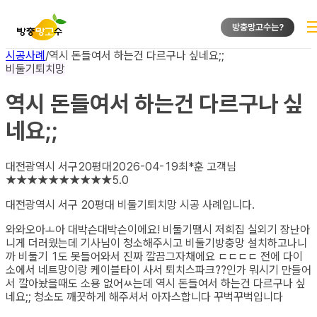
방충망고수는?
시공사례
/
역시 돈들여서 하는건 다르구나 싶네요;;
비둘기퇴치망
역시 돈들여서 하는건 다르구나 싶
네요;;
대전광역시 서구
20평대
2026-04-19
최*훈
고객님
★
★
★
★
★
★
★
★
★
★
5.0
대전광역시 서구 20평대 비둘기퇴치망
시공 사례입니다.
와와오아ㅗ아 대박슨대박슨이에요! 비둘기땜시 저희집 실외기 장난아
니게 더러웠는데 기사님이 청소해주시고 비둘기방충망 설치하고나니
까 비둘기 1도 못들어와서 진짜 깔끔그자채에요 ㄷㄷㄷㄷ 전에 다이
소에서 네트망이랑 케이블타이 사서 퇴치스파크??인가 뭐시기 만들어
서 깔아놨을때도 소용 없어ㅆ는데 역시 돈들여서 하는건 다르구나 싶
네요;; 청소도 깨끗하게 해주셔서 아자스합니다 꾸벅꾸벅입니다