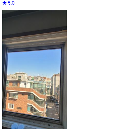
★
5.0