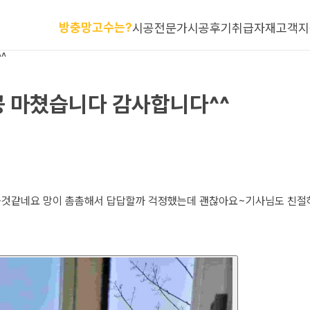
방충망고수는?
시공전문가
시공후기
취급자재
고객지
^
공 마쳤습니다 감사합니다^^
어올것같네요 망이 촘촘해서 답답할까 걱정했는데 괜찮아요~기사님도 친절